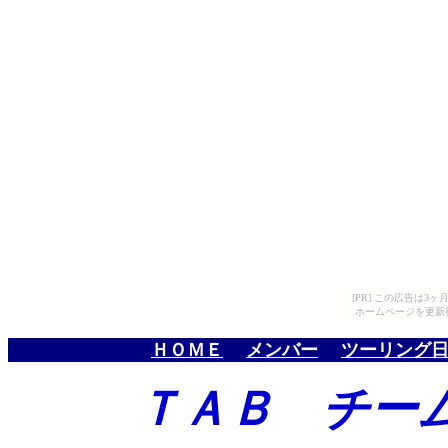
[PR] この広告は
ホームページを更新
ＨＯＭＥ
メンバー
ツーリング
ＴＡＢ チー