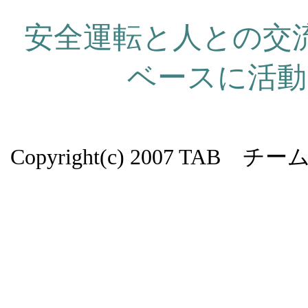
安全運転と人との交
ベースに活動
Copyright(c) 2007 TAB チー
バ
イ
ク
用
品
カ
ー
用
品
通
販
品
阿蘇
バイク
菊池神社
五輪
メット 通販
ジェット ヘルメ
販
ビンテージ ヘルメット 通